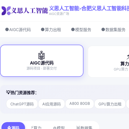
义思人工智能-合肥义思人工智能科
AIGC资源广场
●
●
●
●
AIGC源代码
算力出租
模型服务
数据集服务
🤖
AIGC源代码
算
源码项目 · 部署交付
GPU算力
💡
热门资源推荐：
A800 80GB
ChatGPT源码
AI应用源码
GPU算力出租
⚡
📊
🤖
⚙️
源码
算力
模型
数据集