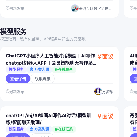
🕒
🕒
最新发布
米塔互联数字科技（湛江）有限公司
模型服务
模型微调、私有化部署、API服务与行业方案落地
ChatGPT小程序人工智能对话模型丨AI写作
A
￥面议
chatgpt机器人APP丨会员智能聊天写作系
成
统源码
置
模型服务
⏱ 方案沟通
🌐 在线联系
模
查看详情
联系商家
🕒
🕒
最新发布
方贤珍
chatGPT/mj/AI绘画AI写作AI对话/模型训
奇引
￥面议
练/智能聊天助理/
裂
剪
模型服务
⏱ 方案沟通
🌐 在线联系
模