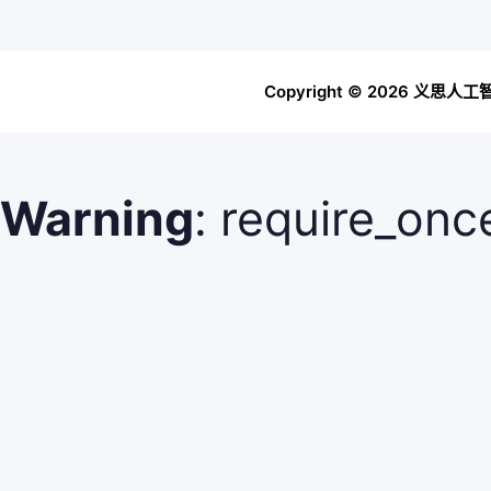
Copyright © 2026 
Warning
: require_on
open stream: No such f
/www/wwwroot/token
7