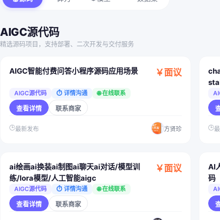
AIGC源代码
精选源码项目，支持部署、二次开发与交付服务
AIGC智能付费问答小程序源码应用场景
ch
￥面议
st
练
AIGC源代码
⏱ 详情沟通
🌐 在线联系
A
查看详情
联系商家
🕒
🕒
最新发布
方贤珍
ai绘画ai换装ai制图ai聊天ai对话/模型训
AI
￥面议
练/lora模型/人工智能aigc
码
AIGC源代码
⏱ 详情沟通
🌐 在线联系
A
查看详情
联系商家