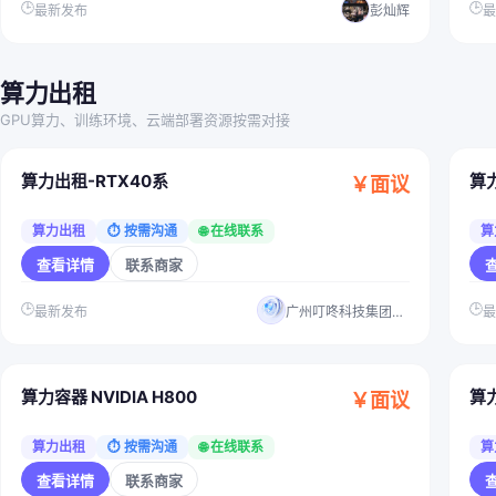
🕒
🕒
最新发布
彭灿辉
算力出租
GPU算力、训练环境、云端部署资源按需对接
算力出租-RTX40系
算力
￥面议
算力出租
⏱ 按需沟通
🌐 在线联系
算
查看详情
联系商家
🕒
🕒
最新发布
广州叮咚科技集团有限公司
算力容器 NVIDIA H800
算力
￥面议
算力出租
⏱ 按需沟通
🌐 在线联系
算
查看详情
联系商家