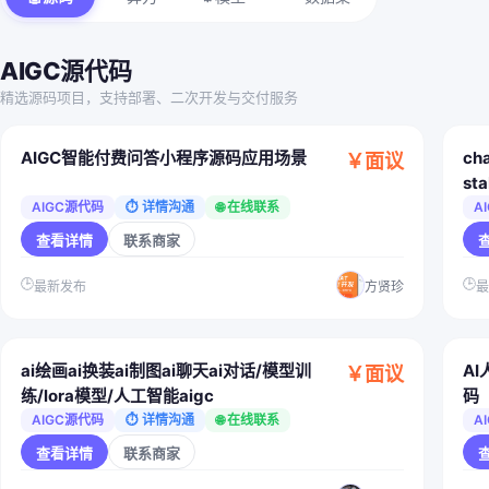
AIGC源代码
精选源码项目，支持部署、二次开发与交付服务
AIGC智能付费问答小程序源码应用场景
ch
￥面议
st
练
AIGC源代码
⏱ 详情沟通
🌐 在线联系
A
查看详情
联系商家
🕒
🕒
最新发布
方贤珍
ai绘画ai换装ai制图ai聊天ai对话/模型训
AI
￥面议
练/lora模型/人工智能aigc
码
AIGC源代码
⏱ 详情沟通
🌐 在线联系
A
查看详情
联系商家