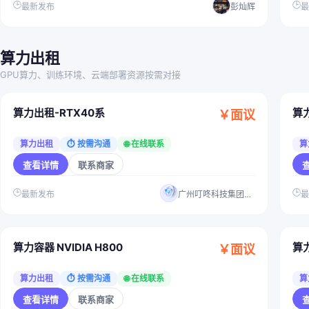
🕒
🕒
最新发布
彭灿辉
算力出租
GPU算力、训练环境、云端部署资源按需对接
算力出租-RTX40系
算力
￥面议
算力出租
⏱ 按需沟通
🌐 在线联系
算
查看详情
联系商家
🕒
🕒
最新发布
广州叮咚科技集团有限公司
算力容器 NVIDIA H800
算力
￥面议
算力出租
⏱ 按需沟通
🌐 在线联系
算
查看详情
联系商家