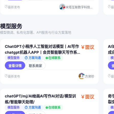
🕒
🕒
最新发布
米塔互联数字科技（湛江）有限公司
模型服务
模型微调、私有化部署、API服务与行业方案落地
ChatGPT小程序人工智能对话模型丨AI写作
A
￥面议
chatgpt机器人APP丨会员智能聊天写作系
成
统源码
置
模型服务
⏱ 方案沟通
🌐 在线联系
模
查看详情
联系商家
🕒
🕒
最新发布
方贤珍
chatGPT/mj/AI绘画AI写作AI对话/模型训
奇引
￥面议
练/智能聊天助理/
裂
剪
模型服务
⏱ 方案沟通
🌐 在线联系
模