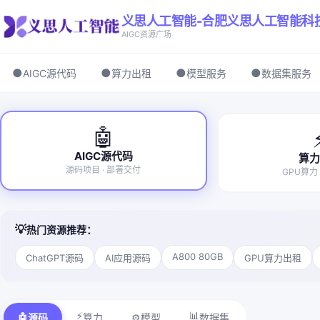
义思人工智能-合肥义思人工智能科
AIGC资源广场
●
●
●
●
AIGC源代码
算力出租
模型服务
数据集服务
🤖
AIGC源代码
算
源码项目 · 部署交付
GPU算力
💡
热门资源推荐：
A800 80GB
ChatGPT源码
AI应用源码
GPU算力出租
⚡
📊
🤖
⚙️
源码
算力
模型
数据集