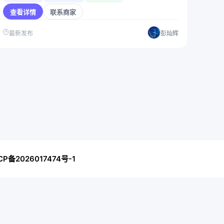
查看详情
联系商家
🕒
最新发布
彭灿辉
CP备2026017474号-1
okengo.online/information.php
on line
7
b/php') in