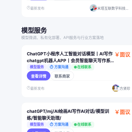
🕒
最新发布
米塔互联数字科技（湛江）有限公司
模型服务
模型微调、私有化部署、API服务与行业方案落地
ChatGPT小程序人工智能对话模型丨AI写作
￥面议
chatgpt机器人APP丨会员智能聊天写作系
统源码
模型服务
⏱ 方案沟通
🌐 在线联系
查看详情
联系商家
🕒
最新发布
方贤珍
chatGPT/mj/AI绘画AI写作AI对话/模型训
￥面议
练/智能聊天助理/
模型服务
⏱ 方案沟通
🌐 在线联系