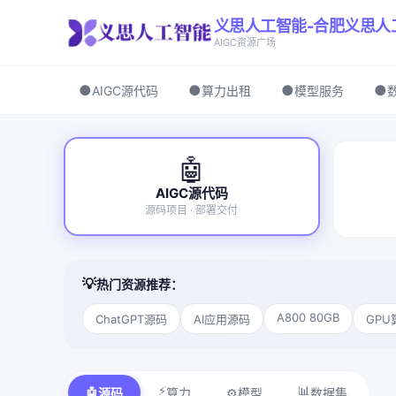
义思人工智能-合肥义思人
AIGC资源广场
●
●
●
●
AIGC源代码
算力出租
模型服务
🤖
AIGC源代码
源码项目 · 部署交付
💡
热门资源推荐：
A800 80GB
ChatGPT源码
AI应用源码
GP
⚡
📊
🤖
⚙️
源码
算力
模型
数据集