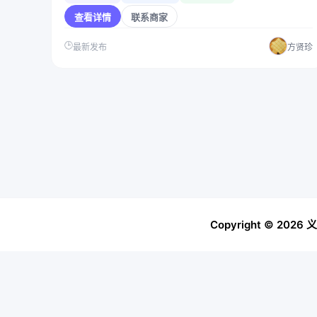
查看详情
联系商家
🕒
最新发布
方贤珍
Copyright © 
Warning
: require_once(MYMPS_DATA/config.php): failed to 
Fatal error
: require_once(): Failed opening required 'MYMP
/www/wwwroot/tokengo.online/information.php
on line