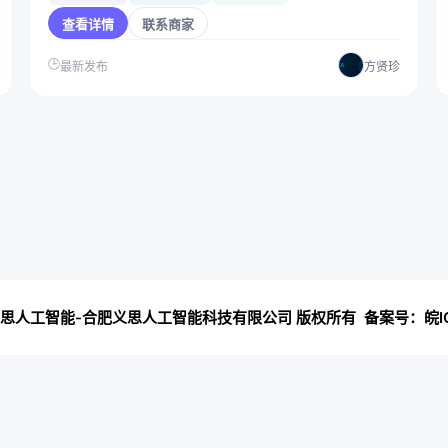
查看详情
联系商家
🕒
最新发布
方贤珍
2026 义思人工智能-合肥义思人工智能科技有限公司 版权所有 备案号：
皖I
open stream: No such file or directory in
/www/wwwroot/t
S_DATA/config.php' (include_path='.:/www/server/php/56/li
7