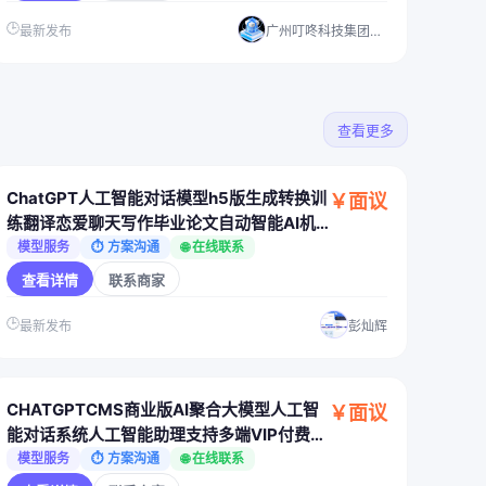
🕒
最新发布
广州叮咚科技集团有限公司
查看更多
ChatGPT人工智能对话模型h5版生成转换训
￥面议
练翻译恋爱聊天写作毕业论文自动智能AI机
器人
模型服务
⏱ 方案沟通
🌐 在线联系
查看详情
联系商家
🕒
最新发布
彭灿辉
CHATGPTCMS商业版AI聚合大模型人工智
￥面议
能对话系统人工智能助理支持多端VIP付费UI
精美
模型服务
⏱ 方案沟通
🌐 在线联系