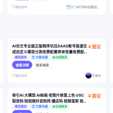
🕒
最新发布
广州叮咚科技集团有限公司
AI论文专业版正版程序坑位SAAS账号极速生
￥面议
成自定义模型分类收费配置表单变量收费配
置
模型服务
⏱ 方案沟通
🌐 在线联系
查看详情
联系商家
🕒
最新发布
方贤珍
奇引AI 大模型 AI绘画 老照片修复上色 UGC
￥面议
裂变码 短视频抖音矩阵 爆店码 视频混剪 视频
剪辑
模型服务
⏱ 方案沟通
🌐 在线联系