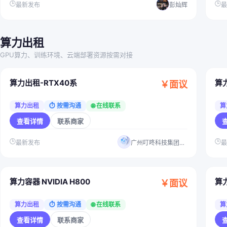
🕒
🕒
最新发布
彭灿辉
算力出租
GPU算力、训练环境、云端部署资源按需对接
算力出租-RTX40系
算力
￥面议
算力出租
⏱ 按需沟通
🌐 在线联系
算
查看详情
联系商家
🕒
🕒
最新发布
广州叮咚科技集团有限公司
算力容器 NVIDIA H800
算力
￥面议
算力出租
⏱ 按需沟通
🌐 在线联系
算
查看详情
联系商家