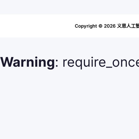
Copyright © 2026 
Warning
: require_on
open stream: No such f
/www/wwwroot/token
7