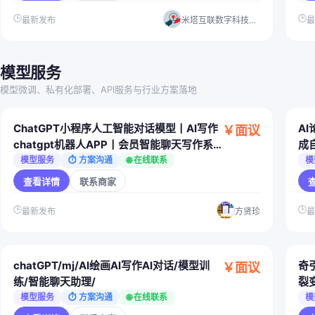
🕒
🕒
最新发布
米塔互联数字科技（湛江）有限公司
模型服务
模型微调、私有化部署、API服务与行业方案落地
ChatGPT小程序人工智能对话模型丨AI写作
A
￥面议
chatgpt机器人APP丨会员智能聊天写作系
成
统源码
置
模型服务
⏱ 方案沟通
🌐 在线联系
模
查看详情
联系商家
🕒
🕒
最新发布
方贤珍
chatGPT/mj/AI绘画AI写作AI对话/模型训
奇引
￥面议
练/智能聊天助理/
裂
剪
模型服务
⏱ 方案沟通
🌐 在线联系
模