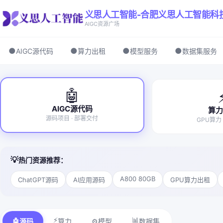
义思人工智能-合肥义思人工智能科
AIGC资源广场
●
●
●
●
AIGC源代码
算力出租
模型服务
数据集服务
🤖
AIGC源代码
算
源码项目 · 部署交付
GPU算力
💡
热门资源推荐：
A800 80GB
ChatGPT源码
AI应用源码
GPU算力出租
⚡
📊
🤖
⚙️
源码
算力
模型
数据集