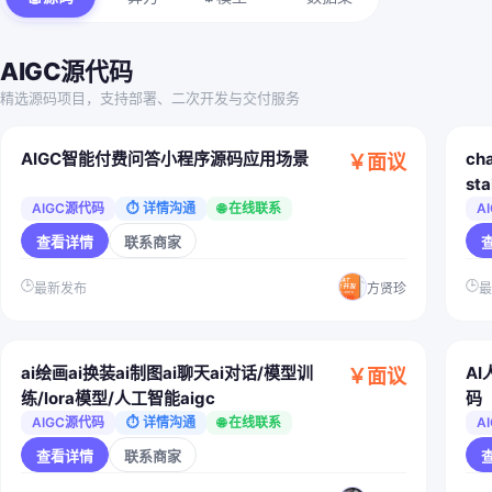
AIGC源代码
精选源码项目，支持部署、二次开发与交付服务
AIGC智能付费问答小程序源码应用场景
ch
￥面议
st
练
AIGC源代码
⏱ 详情沟通
🌐 在线联系
A
查看详情
联系商家
🕒
🕒
最新发布
方贤珍
ai绘画ai换装ai制图ai聊天ai对话/模型训
AI
￥面议
练/lora模型/人工智能aigc
码
AIGC源代码
⏱ 详情沟通
🌐 在线联系
A
查看详情
联系商家